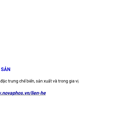
 SẢN
ặc trưng chế biến, sản xuất và trong gia vị.
w.novaphos.vn/lien-he