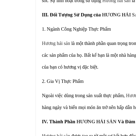
sốt. Sự linh hoạt trong sử dụng
Hương hải sản
là
III. Đối Tượng Sử Dụng của
HƯƠNG HẢI S
1. Ngành Công Nghiệp Thực Phẩm
Hương hải sản
là một thành phần quan trọng tro
các sản phẩm của họ. Bất kể bạn là một nhà hàn
của bạn có hương vị đặc biệt.
2. Gia Vị Thực Phẩm
Ngoài việc dùng trong sản xuất thực phẩm,
Hươn
hàng ngày và biến mọi món ăn trở nên hấp dẫn h
IV. Thành Phần
HƯƠNG HẢI SẢN
Và Đảm 
Hương hải sản
được tạo ra từ một sự kết hợp độ