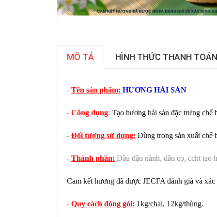
MÔ TẢ
HÌNH THỨC THANH TOÁ
-
Tên sản phẩm:
HƯƠNG HẢI SẢN
-
Công dụng
:
Tạo hương hải sản đặc trưng chế bi
-
Đối tượng sử dụng:
Dùng trong sản xuất chế 
-
Thành phần:
Dầu đậu nành, dầu cọ, ccht tạo 
Cam kết hương đã được JECFA đánh giá và xác 
-
Quy cách đóng gói:
1kg/chai, 12kg/thùng.