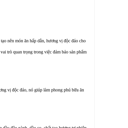
ể tạo nên món ăn hấp dẫn, hương vị độc đáo cho
vai trò quan trọng trong việc đảm bảo sản phẩm
hương vị độc đáo, nó giúp làm phong phú bữa ăn
m dầu đậu nành, dầu cọ, chất tạo hương tự nhiên