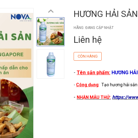
HƯƠNG HẢI SẢN
HÃNG:
ĐANG CẬP NHẬT
Liên hệ
CÒN HÀNG
-
Tên sản phẩm:
HƯƠNG HẢI
-
Công dụng
:
Tạo hương hải sản đ
-
https://ww
NHẬN MẪU THỬ: