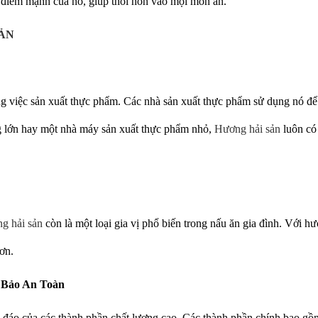
 điểm mạnh của nó, giúp thổi hồn vào mọi món ăn.
ẢN
ng việc sản xuất thực phẩm. Các nhà sản xuất thực phẩm sử dụng nó đ
g lớn hay một nhà máy sản xuất thực phẩm nhỏ,
Hương hải sản
luôn có 
g hải sản
còn là một loại gia vị phổ biến trong nấu ăn gia đình. Với 
ơn.
Bảo An Toàn
c đáo của các thành phần chất lượng cao. Các thành phần chính bao gồ