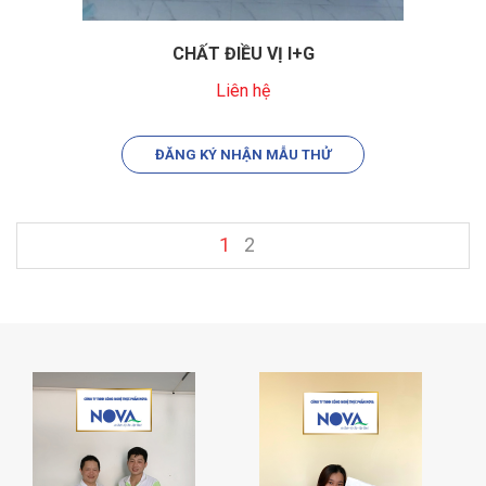
CHẤT ĐIỀU VỊ I+G
Liên hệ
ĐĂNG KÝ NHẬN MẪU THỬ
1
2