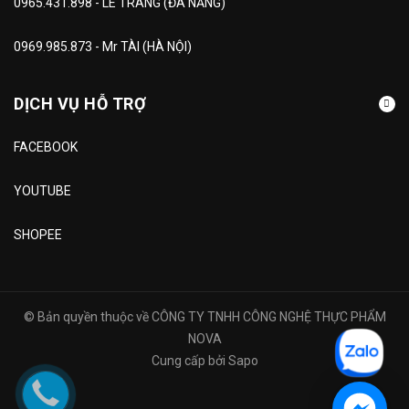
0965.431.898 - LÊ TRANG (ĐÀ NẴNG)
0969.985.873 - Mr TÀI (HÀ NỘI)
DỊCH VỤ HỖ TRỢ
FACEBOOK
YOUTUBE
SHOPEE
© Bản quyền thuộc về
CÔNG TY TNHH CÔNG NGHỆ THỰC PHẨM
NOVA
Cung cấp bởi
Sapo